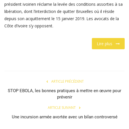
président ivoirien réclame la levée des conditions assorties à sa
Connexion
libération, dont l’interdiction de quitter Bruxelles où il réside
depuis son acquittement le 15 janvier 2019. Les avocats de la
Register
Côte d’Ivoire s’y opposent.
Lire plus
Français
ARTICLE PRÉCÉDENT
STOP EBOLA, les bonnes pratiques à mettre en œuvre pour
prévenir
ARTICLE SUIVANT
Une incursion armée avortée avec un bilan controversé