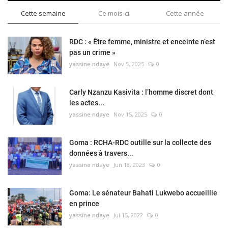
Cette semaine
Ce mois-ci
Cette année
RDC : « Être femme, ministre et enceinte n’est
pas un crime »
yassine ndaye
Nov 5, 2025
0
Carly Nzanzu Kasivita : l’homme discret dont
les actes...
yassine ndaye
Nov 15, 2025
0
Goma : RCHA-RDC outille sur la collecte des
données à travers...
yassine ndaye
Jun 18, 2023
0
Goma: Le sénateur Bahati Lukwebo accueillie
en prince
yassine ndaye
Jul 15, 2022
0