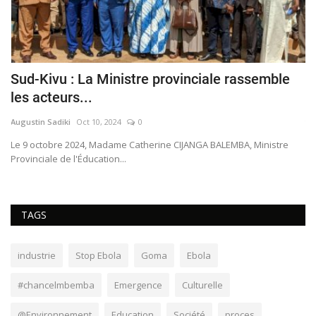
Sud-Kivu : La Ministre provinciale rassemble
G
les acteurs...
a
Augustin Sadiki
Oct 10, 2024
0
ya
Le 9 octobre 2024, Madame Catherine CIJANGA BALEMBA, Ministre
Pa
Provinciale de l'Éducation...
du
TAGS
industrie
Stop Ebola
Goma
Ebola
#chancelmbemba
Emergence
Culturelle
@Environnement
Education
Société
proces