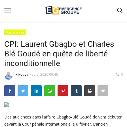
Partenaires
CPI: Laurent Gbagbo et Charles
Accueil
Blé Goudé en quête de liberté
Contact
inconditionnelle
Emergence
kikobya
Feb 5, 2020 09:46
0
Galerie
Terms & Conditions
Nos Publications
Magazine
Nos Videos
Des audiences dans l’affaire Gbagbo-Blé Goudé doivent débuter
devant la Cour pénale internationale le 6 février. L’ancien
Partenaires