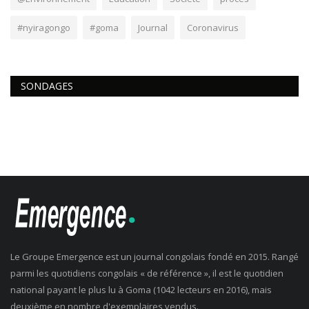
#nyiragongo
#goma
Journal
Coronavirus
SONDAGES
Le Groupe Emergence est un journal congolais fondé en 2015. Rangé
parmi les quotidiens congolais « de référence », il est le quotidien
national payant le plus lu à Goma (1042 lecteurs en 2016), mais
deuxième en nombre d'exemplaires vendus.