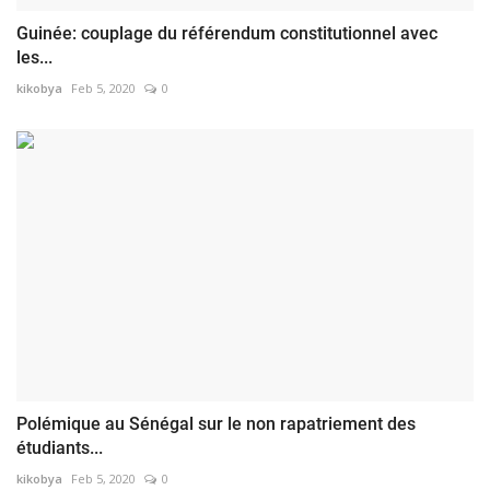
Guinée: couplage du référendum constitutionnel avec
les...
kikobya
Feb 5, 2020
0
Polémique au Sénégal sur le non rapatriement des
étudiants...
kikobya
Feb 5, 2020
0