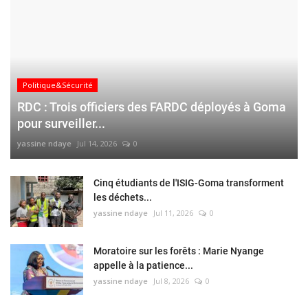
Politique&Sécurité
RDC : Trois officiers des FARDC déployés à Goma
pour surveiller...
yassine ndaye
Jul 14, 2026
0
Cinq étudiants de l'ISIG-Goma transforment
les déchets...
yassine ndaye
Jul 11, 2026
0
Moratoire sur les forêts : Marie Nyange
appelle à la patience...
yassine ndaye
Jul 8, 2026
0