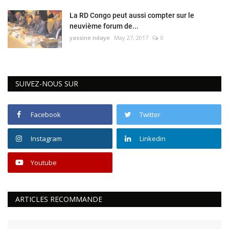
La RD Congo peut aussi compter sur le
neuvième forum de...
yassine ndaye
May 27, 2017
0
SUIVEZ-NOUS SUR
Facebook
Twitter
Instagram
Linkedin
Youtube
ARTICLES RECOMMANDE