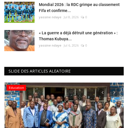
Mondial 2026 : la RDC grimpe au classement
Fifa et confirme...
yassine ndaye
Jul 8, 2026
0
« La guerre a déjà détruit une génération » :
Thomas Kubuya...
yassine ndaye
Jul 6, 2026
0
SLIDE DES ARTICLES ALEATOIRE
Education