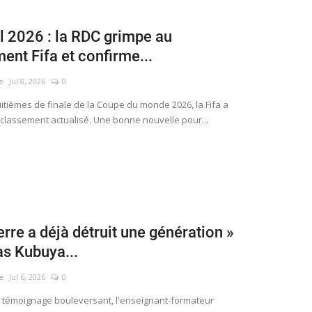
 2026 : la RDC grimpe au
ent Fifa et confirme...
e
Jul 8, 2026
0
les huitièmes de finale de la Coupe du monde 2026, la Fifa a
 classement actualisé. Une bonne nouvelle pour...
erre a déjà détruit une génération »
s Kubuya...
e
Jul 6, 2026
0
ers un témoignage bouleversant, l'enseignant-formateur