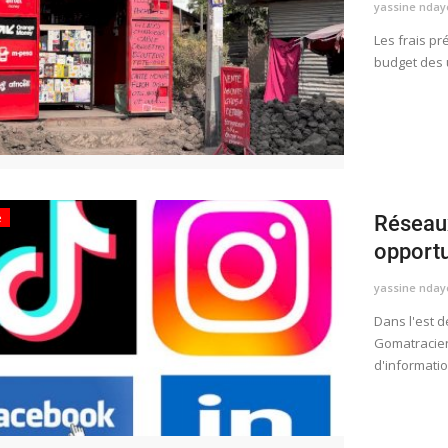
yassine nday
​​​​​​​Les fr
budget des u
é
Réseaux
opportu
yassine nday
Dans l'est 
Gomatracien
d'informatio