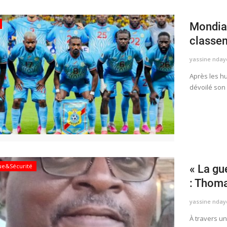
Mondial
classem
yassine nday
​​​​​​​Après 
dévoilé son
que&Sécurité
« La gu
: Thoma
yassine nday
​​​​​​​À trav