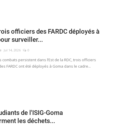
rois officiers des FARDC déployés à
ur surveiller...
e
Jul 14, 2026
0
s combats persistent dans l’Est de la RDC, trois officiers
des FARDC ont été déployés à Goma dans le cadre...
udiants de l'ISIG-Goma
rment les déchets...