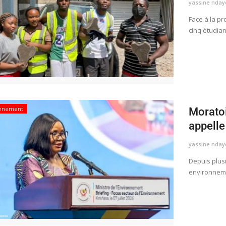
yassine nday
​​​​​​​Face à
cinq étudia
onnement
Moratoi
appelle 
yassine nday
Depuis plusi
environnemen