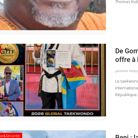
Thomas Kubu
De Gom
offre à 
yassine nday
​​​​​​​Le ta
internationa
République..
que&Sécurité
Beni : l