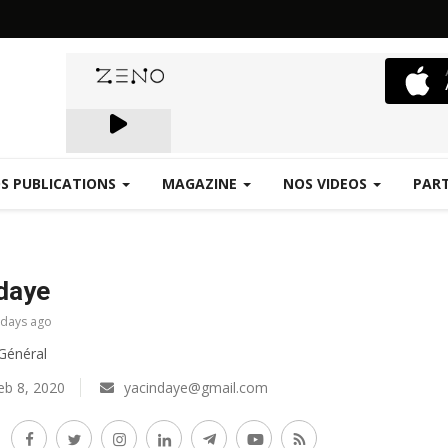
S PUBLICATIONS
MAGAZINE
NOS VIDEOS
PAR
Emergence.FM
daye
 days ago
 Général
b 8, 2020
yacindaye@gmail.com