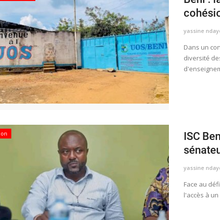
cohésio
yassine nday
Dans un con
diversité de
d'enseignem
ion
ISC Ben
sénateu
yassine nday
Face au défi
l'accès à un