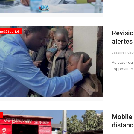
que&Sécurité
Révisio
alertes 
yassine nday
Au cœur du d
l'opposition
é
Mobile 
distanc