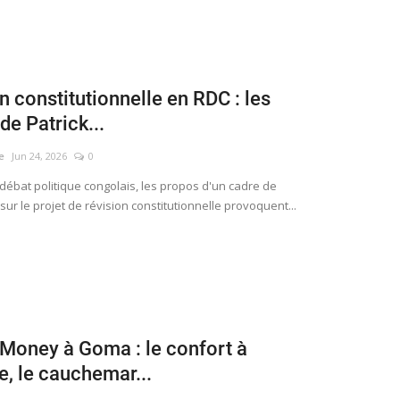
n constitutionnelle en RDC : les
de Patrick...
e
Jun 24, 2026
0
ébat politique congolais, les propos d'un cadre de
 sur le projet de révision constitutionnelle provoquent...
Money à Goma : le confort à
e, le cauchemar...