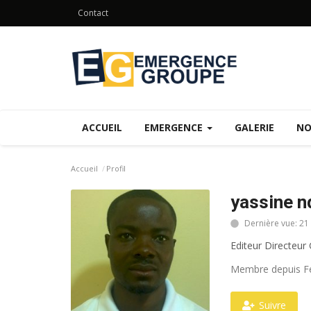
Contact
ACCUEIL
EMERGENCE
GALERIE
NO
Accueil
Profil
yassine n
Dernière vue: 21
Editeur Directeur
Membre depuis Fe
Suivre