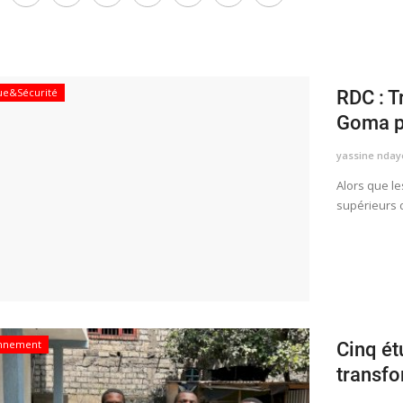
que&Sécurité
RDC : T
Goma po
yassine nday
Alors que le
supérieurs 
onnement
Cinq ét
transfo