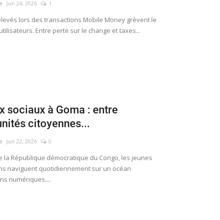
e
Jun 24, 2026
1
ais prélevés lors des transactions Mobile Money grèvent le
tilisateurs. Entre perte sur le change et taxes...
 sociaux à Goma : entre
nités citoyennes...
e
Jun 22, 2026
0
de la République démocratique du Congo, les jeunes
s naviguent quotidiennement sur un océan
ns numériques....