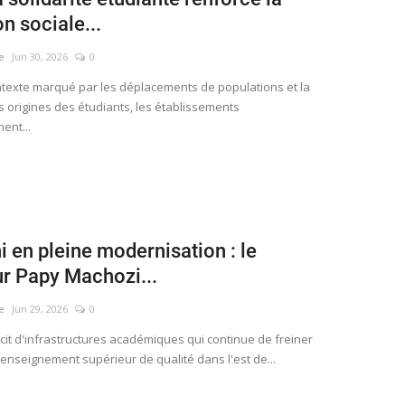
n sociale...
e
Jun 30, 2026
0
texte marqué par les déplacements de populations et la
s origines des étudiants, les établissements
ent...
i en pleine modernisation : le
r Papy Machozi...
e
Jun 29, 2026
0
cit d'infrastructures académiques qui continue de freiner
 enseignement supérieur de qualité dans l'est de...