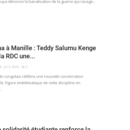
ya dénonce la banalisation de la guerre qui ravage...
a à Manille : Teddy Salumu Kenge
la RDC une...
e
Jul 3, 2026
0
ekwondo congolais célèbre une nouvelle consécration
le. Figure emblématique de cette discipline en
.
a solidarité étudiante renforce la