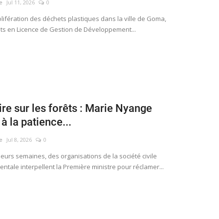
e
Jul 11, 2026
0
 la prolifération des déchets plastiques dans la ville de Goma,
nts en Licence de Gestion de Développement...
re sur les forêts : Marie Nyange
à la patience...
e
Jul 8, 2026
0
eurs semaines, des organisations de la société civile
tale interpellent la Première ministre pour réclamer...