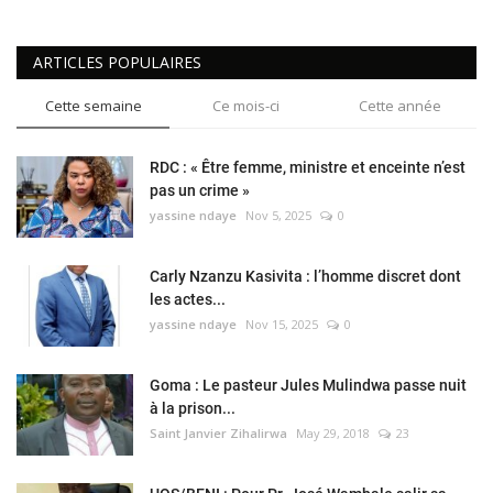
ARTICLES POPULAIRES
Cette semaine
Ce mois-ci
Cette année
RDC : « Être femme, ministre et enceinte n’est
pas un crime »
yassine ndaye
Nov 5, 2025
0
Carly Nzanzu Kasivita : l’homme discret dont
les actes...
yassine ndaye
Nov 15, 2025
0
Goma : Le pasteur Jules Mulindwa passe nuit
à la prison...
Saint Janvier Zihalirwa
May 29, 2018
23