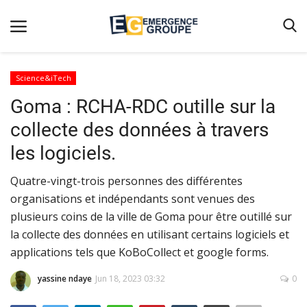
Science&iTech
Goma : RCHA-RDC outille sur la
Accueil
collecte des données à travers
Contact
les logiciels.
Emergence
Quatre-vingt-trois personnes des différentes
Galerie
organisations et indépendants sont venues des
Terms & Conditions
plusieurs coins de la ville de Goma pour être outillé sur
Nos Publications
la collecte des données en utilisant certains logiciels et
applications tels que KoBoCollect et google forms.
Magazine
yassine ndaye
Jun 18, 2023 03:32
0
Nos Videos
Partenaires