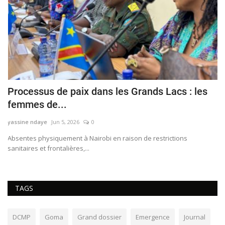
Processus de paix dans les Grands Lacs : les
I
femmes de...
p
yassine ndaye
Jun 5, 2026
0
ya
zu
Absentes physiquement à Nairobi en raison de restrictions
​​
sanitaires et frontalières,...
gu
TAGS
DCMP
Goma
Grand dossier
Emergence
Journal