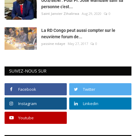
UOS/BENI : Pour Pr. José Wambale salir sa
personne c’est...
Saint Janvier Zihalirwa
Aug 29, 2020
0
La RD Congo peut aussi compter sur le
neuvième forum de...
yassine ndaye
May 27, 2017
0
SUIVEZ-NOUS SUR
Facebook
Twitter
Instagram
Linkedin
Youtube