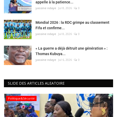
appelle à la patience...
yassine ndaye
Jul 8, 2026
0
Mondial 2026 : la RDC grimpe au classement
Fifa et confirme...
yassine ndaye
Jul 8, 2026
0
« La guerre a déjà détruit une génération » :
Thomas Kubuya...
yassine ndaye
Jul 6, 2026
0
SLIDE DES ARTICLES ALEATOIRE
Politique&Sécurité