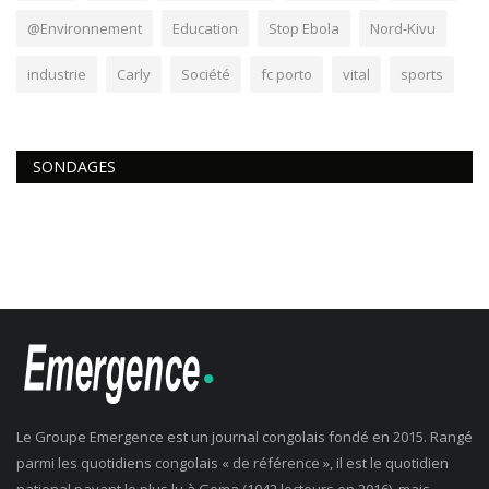
@Environnement
Education
Stop Ebola
Nord-Kivu
industrie
Carly
Société
fc porto
vital
sports
SONDAGES
Le Groupe Emergence est un journal congolais fondé en 2015. Rangé
parmi les quotidiens congolais « de référence », il est le quotidien