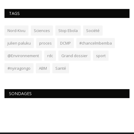
TAGS
Nord-Kivu
Sciences
Stop Ebola
Société
julien paluku
proces
DCMP
#chancelmbemba
@Environnement
rdc
Grand dossier
sport
#nyiragongo
ABM
Santé
SONDAGES