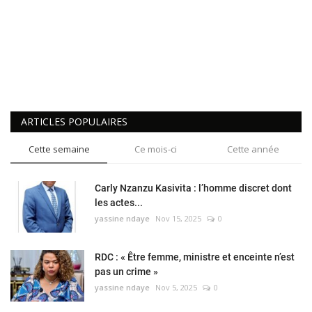
ARTICLES POPULAIRES
Cette semaine
Ce mois-ci
Cette année
Carly Nzanzu Kasivita : l’homme discret dont
les actes...
yassine ndaye
Nov 15, 2025
0
RDC : « Être femme, ministre et enceinte n’est
pas un crime »
yassine ndaye
Nov 5, 2025
0