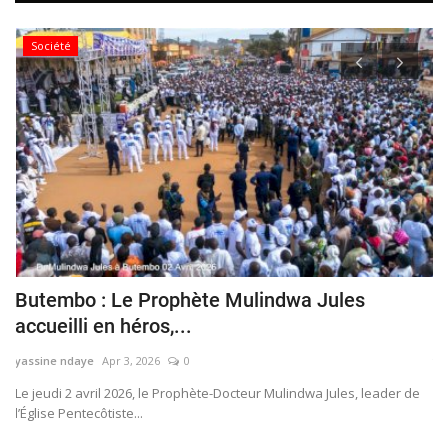
Société
a
Butembo : Le Prophète Mulindwa Jules
C
accueilli en héros,...
t
yassine ndaye
Apr 3, 2026
0
ya
Le jeudi 2 avril 2026, le Prophète-Docteur Mulindwa Jules, leader de
À 
l’Église Pentecôtiste...
pa