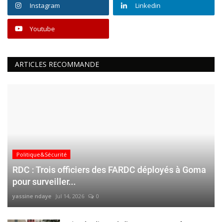
Instagram
Linkedin
Youtube
ARTICLES RECOMMANDE
Politique&Sécurité
RDC : Trois officiers des FARDC déployés à Goma
pour surveiller...
yassine ndaye
Jul 14, 2026
0