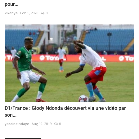
pour...
kikobya
Feb 5, 2020
0
D1/France : Glody Ndonda découvert via une vidéo par
son...
yassine ndaye
Aug 19, 2019
0