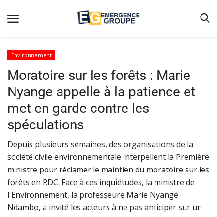
Environnement
Moratoire sur les forêts : Marie
Accueil
Nyange appelle à la patience et
Contact
met en garde contre les
Emergence
spéculations
Galerie
Depuis plusieurs semaines, des organisations de la
Terms & Conditions
société civile environnementale interpellent la Première
Nos Publications
ministre pour réclamer le maintien du moratoire sur les
Magazine
forêts en RDC. Face à ces inquiétudes, la ministre de
l'Environnement, la professeure Marie Nyange
Nos Videos
Ndambo, a invité les acteurs à ne pas anticiper sur un
Partenaires