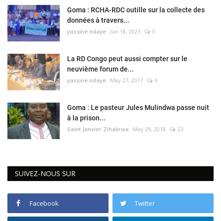
Goma : RCHA-RDC outille sur la collecte des
données à travers...
yassine ndaye
Jun 18, 2023
0
La RD Congo peut aussi compter sur le
neuvième forum de...
yassine ndaye
May 27, 2017
0
Goma : Le pasteur Jules Mulindwa passe nuit
à la prison...
Saint Janvier Zihalirwa
May 29, 2018
23
SUIVEZ-NOUS SUR
Facebook
Twitter