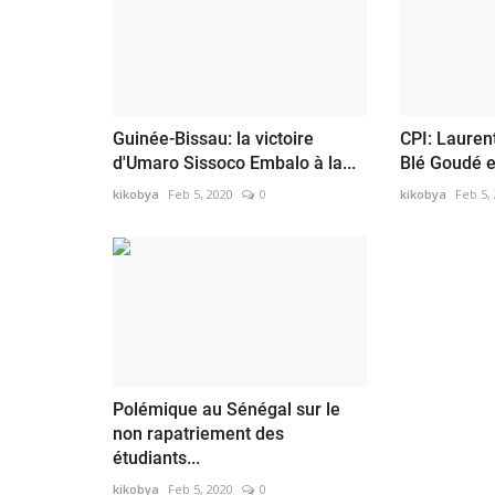
Guinée-Bissau: la victoire
CPI: Lauren
d'Umaro Sissoco Embalo à la...
Blé Goudé en
kikobya
Feb 5, 2020
0
kikobya
Feb 5,
Polémique au Sénégal sur le
non rapatriement des
étudiants...
kikobya
Feb 5, 2020
0