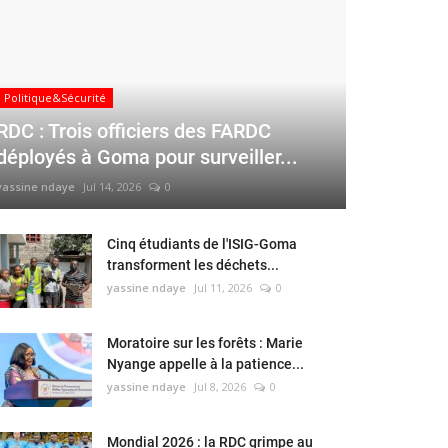
Politique&Sécurité
RDC : Trois officiers des FARDC
déployés à Goma pour surveiller...
yassine ndaye
Jul 14, 2026
0
Cinq étudiants de l'ISIG-Goma
transforment les déchets...
yassine ndaye
Jul 11, 2026
0
Moratoire sur les forêts : Marie
Nyange appelle à la patience...
yassine ndaye
Jul 8, 2026
0
Mondial 2026 : la RDC grimpe au