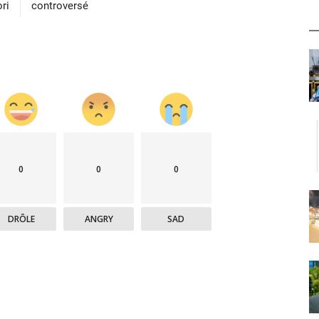
ri
controversé
0
0
0
DRÔLE
ANGRY
SAD