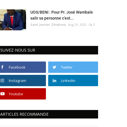
UOS/BENI : Pour Pr. José Wambale
salir sa personne c’est...
Saint Janvier Zihalirwa
Aug 29, 2020
0
SUIVEZ-NOUS SUR
Facebook
Twitter
Instagram
Linkedin
Youtube
ARTICLES RECOMMANDE