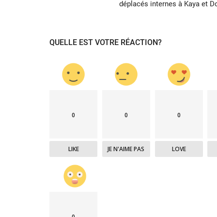
déplacés internes à Kaya et Do
QUELLE EST VOTRE RÉACTION?
0
0
0
LIKE
JE N'AIME PAS
LOVE
0