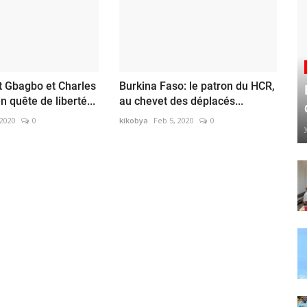
t Gbagbo et Charles
Burkina Faso: le patron du HCR,
 quête de liberté...
au chevet des déplacés...
 2020
0
kikobya
Feb 5, 2020
0