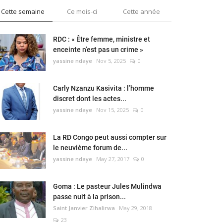
Cette semaine
Ce mois-ci
Cette année
RDC : « Être femme, ministre et
enceinte n’est pas un crime »
yassine ndaye
Nov 5, 2025
0
Carly Nzanzu Kasivita : l’homme
discret dont les actes...
yassine ndaye
Nov 15, 2025
0
La RD Congo peut aussi compter sur
le neuvième forum de...
yassine ndaye
May 27, 2017
0
Goma : Le pasteur Jules Mulindwa
passe nuit à la prison...
Saint Janvier Zihalirwa
May 29, 2018
23