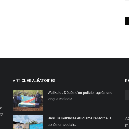
ARTICLES ALÉATOIRES
R
Walikale : Décès d'un policier après une
longue maladie
ce
42
Ab
Beni : la solidarité étudiante renforce la
cohésion sociale...
mi