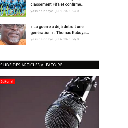
classement Fifa et confirme...
yassine ndaye
Jul 8, 2026
0
« La guerre a déjà détruit une
génération » : Thomas Kubuya...
yassine ndaye
Jul 6, 2026
0
SLIDE DES ARTICLES ALEATOIRE
Editorial
Environnement