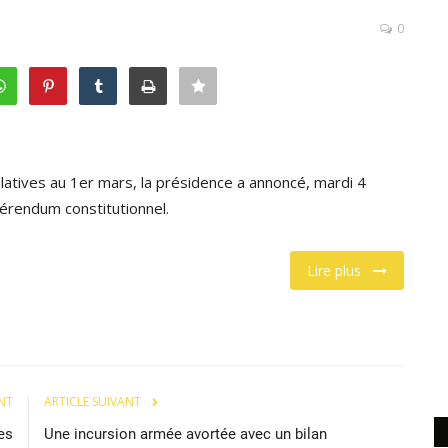
0
latives au 1er mars, la présidence a annoncé, mardi 4
éférendum constitutionnel.
Lire plus
NT
ARTICLE SUIVANT
es
Une incursion armée avortée avec un bilan