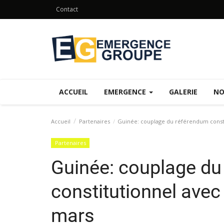
Contact
ACCUEIL
EMERGENCE
GALERIE
NO
Accueil
Partenaires
Guinée: couplage du référendum constit
Partenaires
Guinée: couplage du
constitutionnel avec 
mars