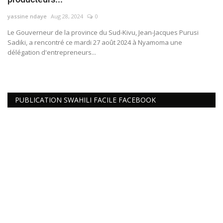
Connexion
yassine ndaye
Aug 28, 2024
0
Le Gouverneur de la province du Sud-Kivu, Jean-Jacques Purusi
Register
Sadiki, a rencontré ce mardi 27 août 2024 à Nyamoma une
délégation d'entrepreneurs...
PUBLICATION SWAHILI FACILE FACEBOOK
Français