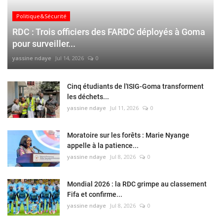
Politique&Sécurité
RDC : Trois officiers des FARDC déployés à Goma
pour surveiller...
yassine ndaye
Jul 14, 2026
0
Cinq étudiants de l'ISIG-Goma transforment
les déchets...
yassine ndaye
Jul 11, 2026
0
Moratoire sur les forêts : Marie Nyange
appelle à la patience...
yassine ndaye
Jul 8, 2026
0
Mondial 2026 : la RDC grimpe au classement
Fifa et confirme...
yassine ndaye
Jul 8, 2026
0