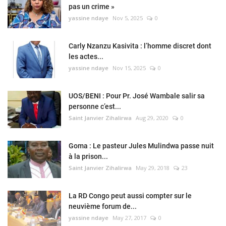
pas un crime »
yassine ndaye
Nov 5, 2025
0
Carly Nzanzu Kasivita : l’homme discret dont
les actes...
yassine ndaye
Nov 15, 2025
0
UOS/BENI : Pour Pr. José Wambale salir sa
personne c’est...
Saint Janvier Zihalirwa
Aug 29, 2020
0
Goma : Le pasteur Jules Mulindwa passe nuit
à la prison...
Saint Janvier Zihalirwa
May 29, 2018
23
La RD Congo peut aussi compter sur le
neuvième forum de...
yassine ndaye
May 27, 2017
0