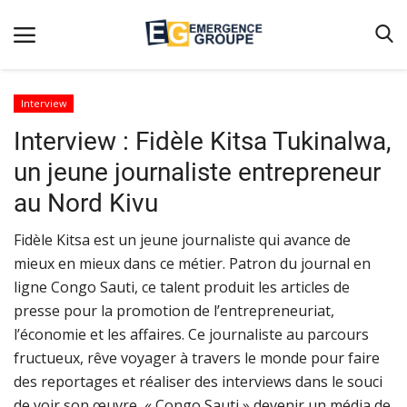
Interview
Interview : Fidèle Kitsa Tukinalwa,
Accueil
un jeune journaliste entrepreneur
Contact
au Nord Kivu
Emergence
​​​​​​​Fidèle Kitsa est un jeune journaliste qui avance de
Galerie
mieux en mieux dans ce métier. Patron du journal en
Terms & Conditions
ligne Congo Sauti, ce talent produit les articles de
Nos Publications
presse pour la promotion de l’entrepreneuriat,
l’économie et les affaires. Ce journaliste au parcours
Magazine
fructueux, rêve voyager à travers le monde pour faire
Nos Videos
des reportages et réaliser des interviews dans le souci
de voir son œuvre, « Congo Sauti » devenir un média de
Partenaires