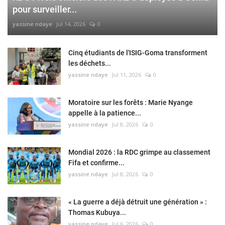
pour surveiller...
yassine ndaye
Jul 14, 2026
0
Cinq étudiants de l'ISIG-Goma transforment
les déchets...
yassine ndaye
Jul 11, 2026
0
Moratoire sur les forêts : Marie Nyange
appelle à la patience...
yassine ndaye
Jul 8, 2026
0
Mondial 2026 : la RDC grimpe au classement
Fifa et confirme...
yassine ndaye
Jul 8, 2026
0
« La guerre a déjà détruit une génération » :
Thomas Kubuya...
yassine ndaye
Jul 6, 2026
0