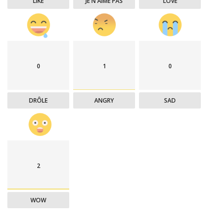
LIKE
JE N'AIME PAS
LOVE
0
1
0
DRÔLE
ANGRY
SAD
2
WOW