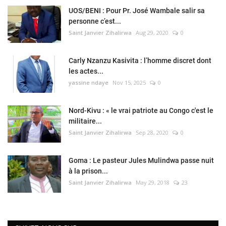
UOS/BENI : Pour Pr. José Wambale salir sa
personne c’est...
Saint Janvier Zihalirwa
Aug 29, 2020
0
Carly Nzanzu Kasivita : l’homme discret dont
les actes...
yassine ndaye
Nov 15, 2025
0
Nord-Kivu : « le vrai patriote au Congo c'est le
militaire...
Saint Janvier Zihalirwa
Sep 28, 2020
0
Goma : Le pasteur Jules Mulindwa passe nuit
à la prison...
Saint Janvier Zihalirwa
May 29, 2018
23