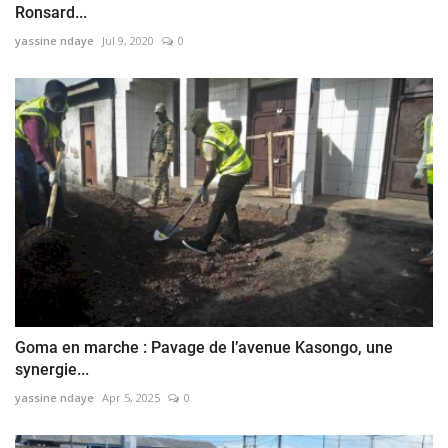
Ronsard...
yassine ndaye
Jul 9, 2020
0
Goma en marche : Pavage de l’avenue Kasongo, une
synergie...
yassine ndaye
Apr 5, 2025
0