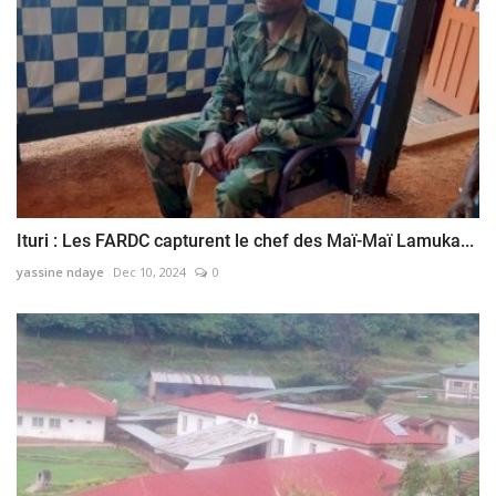
Ituri : Les FARDC capturent le chef des Maï-Maï Lamuka...
yassine ndaye
Dec 10, 2024
0