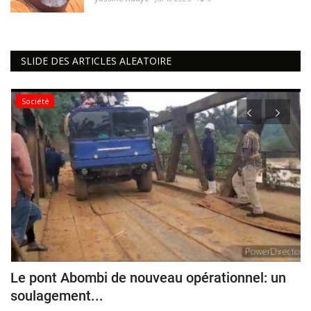
SLIDE DES ARTICLES ALEATOIRE
Société
Le pont Abombi de nouveau opérationnel: un
N
soulagement...
s