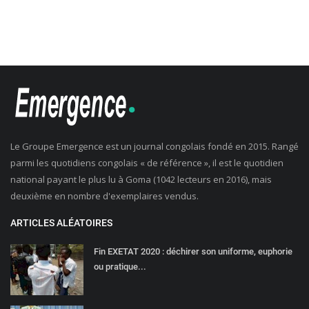
Le Groupe Emergence est un journal congolais fondé en 2015. Rangé
parmi les quotidiens congolais « de référence », il est le quotidien
national payant le plus lu à Goma (1042 lecteurs en 2016), mais
deuxième en nombre d'exemplaires vendus.
ARTICLES ALÉATOIRES
Fin EXETAT 2020 : déchirer son uniforme, euphorie
ou pratique...