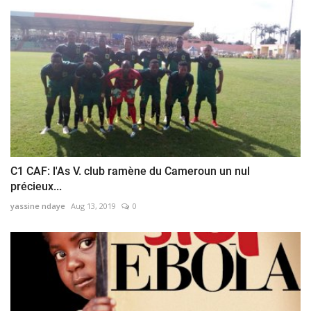
C1 CAF: l'As V. club ramène du Cameroun un nul
précieux...
yassine ndaye
Aug 13, 2019
0