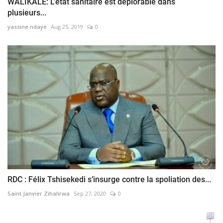
WALIKALE: L'état sanitaire est déplorable dans
plusieurs...
yassine ndaye
Aug 25, 2019
0
RDC : Félix Tshisekedi s’insurge contre la spoliation des...
Saint Janvier Zihalirwa
Sep 27, 2020
0