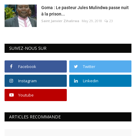
Goma : Le pasteur Jules Mulindwa passe nuit
à la prison...
Saint Janvier Zihalirwa
May 29, 2018
23
SUIVEZ-NOUS SUR
Facebook
Twitter
Instagram
Linkedin
Youtube
ARTICLES RECOMMANDE