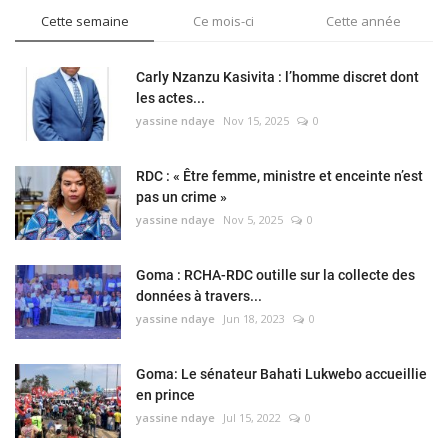
Cette semaine
Ce mois-ci
Cette année
Carly Nzanzu Kasivita : l’homme discret dont
les actes...
yassine ndaye
Nov 15, 2025
0
RDC : « Être femme, ministre et enceinte n’est
pas un crime »
yassine ndaye
Nov 5, 2025
0
Goma : RCHA-RDC outille sur la collecte des
données à travers...
yassine ndaye
Jun 18, 2023
0
Goma: Le sénateur Bahati Lukwebo accueillie
en prince
yassine ndaye
Jul 15, 2022
0