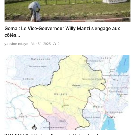
Goma : Le Vice-Gouverneur Willy Manzi s'engage aux
côtés...
yassine ndaye
Mar 31, 2025
0