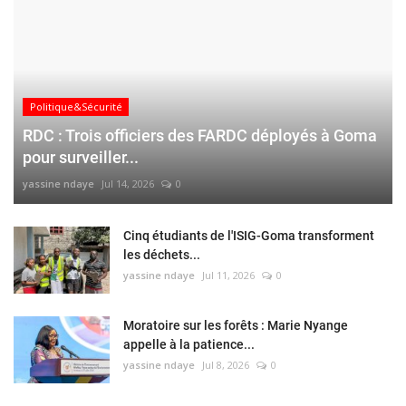
Politique&Sécurité
RDC : Trois officiers des FARDC déployés à Goma
pour surveiller...
yassine ndaye
Jul 14, 2026
0
Cinq étudiants de l'ISIG-Goma transforment
les déchets...
yassine ndaye
Jul 11, 2026
0
Moratoire sur les forêts : Marie Nyange
appelle à la patience...
yassine ndaye
Jul 8, 2026
0