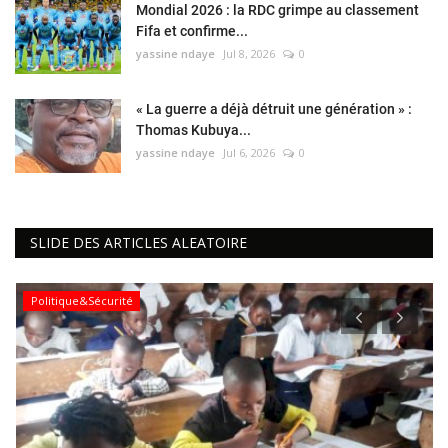
Mondial 2026 : la RDC grimpe au classement
Fifa et confirme...
yassine ndaye
Jul 8, 2026
0
« La guerre a déjà détruit une génération » :
Thomas Kubuya...
yassine ndaye
Jul 6, 2026
0
SLIDE DES ARTICLES ALEATOIRE
Politique&Sécurité