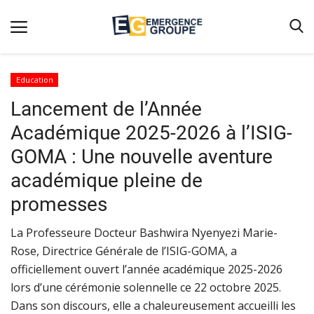
Education
Lancement de l’Année
Accueil
Académique 2025-2026 à l’ISIG-
Contact
GOMA : Une nouvelle aventure
Emergence
académique pleine de
Galerie
promesses
Terms & Conditions
La Professeure Docteur Bashwira Nyenyezi Marie-
Nos Publications
Rose, Directrice Générale de l’ISIG-GOMA, a
Magazine
officiellement ouvert l’année académique 2025-2026
lors d’une cérémonie solennelle ce 22 octobre 2025.
Nos Videos
Dans son discours, elle a chaleureusement accueilli les
Partenaires