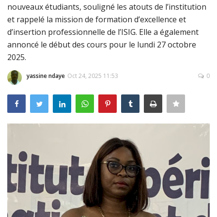
nouveaux étudiants, souligné les atouts de l’institution
Connexion
et rappelé la mission de formation d’excellence et
d’insertion professionnelle de l’ISIG. Elle a également
Register
annoncé le début des cours pour le lundi 27 octobre
2025.
yassine ndaye
Oct 24, 2025 11:53
0
Français