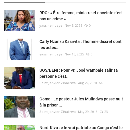
RDC : « Être femme, ministre et enceinte n’est
pas un crime »
yassine ndaye
Nov 5, 2025
0
Carly Nzanzu Kasivita : l’homme discret dont
les actes...
yassine ndaye
Nov 15, 2025
0
UOS/BENI : Pour Pr. José Wambale salir sa
personne c’est...
Saint Janvier Zihalirwa
Aug 29, 2020
0
Goma : Le pasteur Jules Mulindwa passe nuit
à la prison...
Saint Janvier Zihalirwa
May 29, 2018
23
Nord-Kivu : « le vrai patriote au Congo c'est le