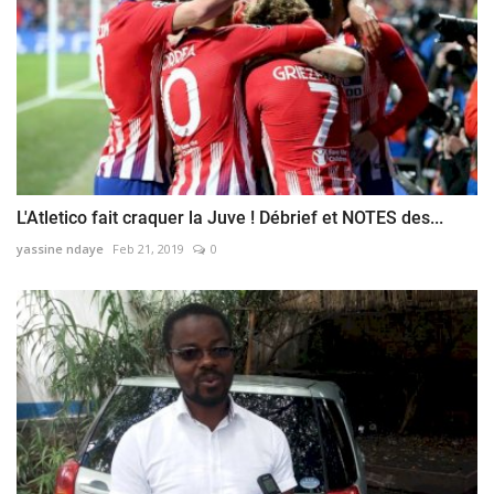
L'Atletico fait craquer la Juve ! Débrief et NOTES des...
yassine ndaye
Feb 21, 2019
0