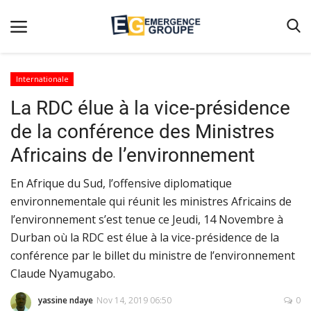
Internationale
La RDC élue à la vice-présidence
Accueil
de la conférence des Ministres
Contact
Africains de l’environnement
Emergence
En Afrique du Sud, l’offensive diplomatique
Galerie
environnementale qui réunit les ministres Africains de
Terms & Conditions
l’environnement s’est tenue ce Jeudi, 14 Novembre à
Nos Publications
Durban où la RDC est élue à la vice-présidence de la
conférence par le billet du ministre de l’environnement
Magazine
Claude Nyamugabo.
Nos Videos
yassine ndaye
Nov 14, 2019 06:50
0
Partenaires