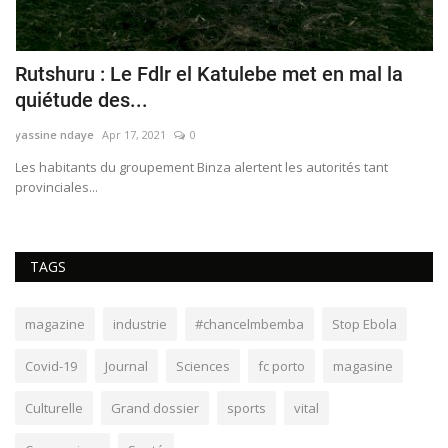
Rutshuru : Le Fdlr el Katulebe met en mal la
G
quiétude des...
c
yassine ndaye
Apr 17, 2021
0
Sa
n
​​​​​​​Les habitants du groupement Binza alertent les autorités tant
La
provinciales...
pr
TAGS
magazine
industrie
#chancelmbemba
Stop Ebola
Covid-19
Journal
Sciences
fc porto
magasine
Culturelle
Grand dossier
sports
vital