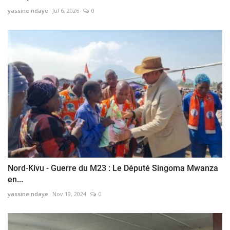
yassine ndaye
Jul 6, 2026
0
Nord-Kivu - Guerre du M23 : Le Député Singoma Mwanza
en...
yassine ndaye
Nov 19, 2024
0