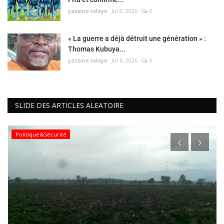
yassine ndaye
Jul 8, 2026
0
« La guerre a déjà détruit une génération » :
Thomas Kubuya...
yassine ndaye
Jul 6, 2026
0
SLIDE DES ARTICLES ALEATOIRE
Politique&Sécurité