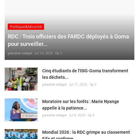
Politique&Sécurité
RDC : Trois officiers des FARDC déployés à Goma
pour surveiller...
yassine ndaye
Jul 14, 2026
0
Cinq étudiants de l'ISIG-Goma transforment
les déchets...
yassine ndaye
Jul 11, 2026
0
Moratoire sur les forêts : Marie Nyange
appelle à la patience...
yassine ndaye
Jul 8, 2026
0
Mondial 2026 : la RDC grimpe au classement
Fifa et confirme...