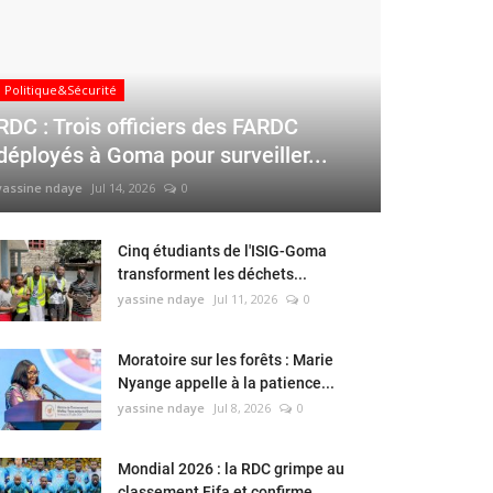
Politique&Sécurité
RDC : Trois officiers des FARDC
déployés à Goma pour surveiller...
yassine ndaye
Jul 14, 2026
0
Cinq étudiants de l'ISIG-Goma
transforment les déchets...
yassine ndaye
Jul 11, 2026
0
Moratoire sur les forêts : Marie
Nyange appelle à la patience...
yassine ndaye
Jul 8, 2026
0
Mondial 2026 : la RDC grimpe au
classement Fifa et confirme...