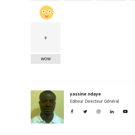
acs : les fidèles
Burundi : les étudiants congolai
..
viseur de la...
yassine ndaye
Sep 29, 2019
0
0
ique démocratique du Congo
​​​​​​​Depuis un moment, la police burundaise pours
elle, les personnes...
WOW
yassine ndaye
Editeur Directeur Général