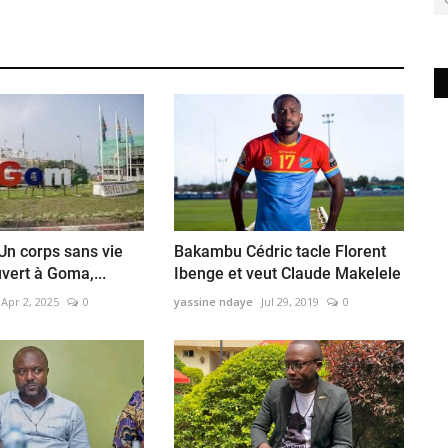
 Un corps sans vie
Bakambu Cédric tacle Florent
vert à Goma,...
Ibenge et veut Claude Makelele
Apr 2, 2025
0
yassine ndaye
Jul 29, 2019
0