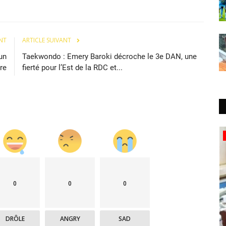
NT
ARTICLE SUIVANT
un
Taekwondo : Emery Baroki décroche le 3e DAN, une
re
fierté pour l’Est de la RDC et...
Politique&Sécurité
0
0
0
DRÔLE
ANGRY
SAD