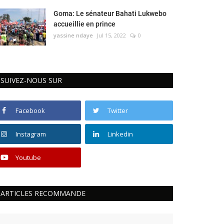
Goma: Le sénateur Bahati Lukwebo
accueillie en prince
yassine ndaye
Jul 15, 2022
0
SUIVEZ-NOUS SUR
Facebook
Twitter
Instagram
Linkedin
Youtube
ARTICLES RECOMMANDE