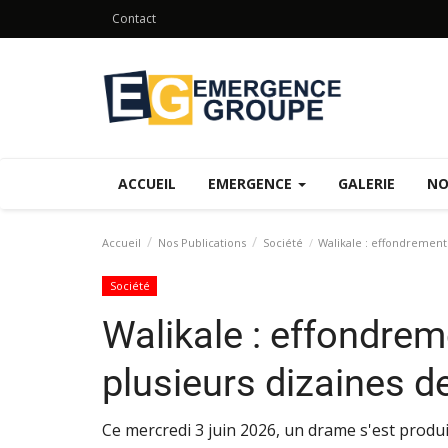
Contact
ACCUEIL
EMERGENCE
GALERIE
NO
Accueil
Nos Publications
Société
Walikale : effondrement
Société
Walikale : effondre
plusieurs dizaines d
Ce mercredi 3 juin 2026, un drame s'est produi