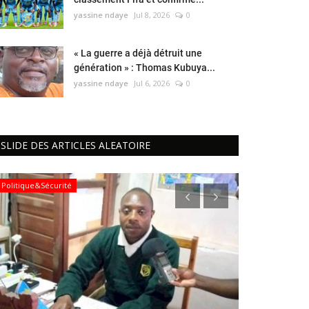
yassine ndaye
Jul 8, 2026
0
« La guerre a déjà détruit une
génération » : Thomas Kubuya...
yassine ndaye
Jul 6, 2026
0
SLIDE DES ARTICLES ALEATOIRE
Politique&Sécurité
Politique&Sécur