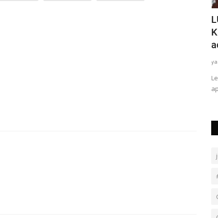
s dans le
Goma: Judith Suminwa en mission
L
d'itinerance pour evaluer...
K
a
Augustin Sadiki
Nov 22, 2024
0
ya
uit selon
Le
ap