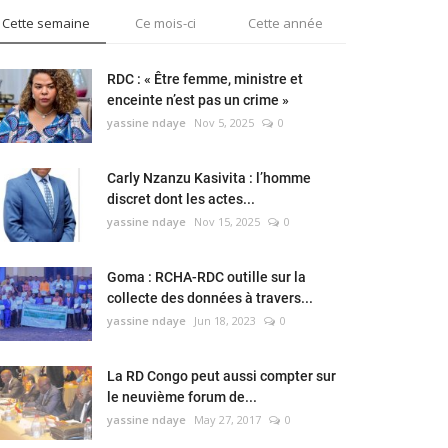
Cette semaine
Ce mois-ci
Cette année
RDC : « Être femme, ministre et
enceinte n’est pas un crime »
yassine ndaye
Nov 5, 2025
0
Carly Nzanzu Kasivita : l’homme
discret dont les actes...
yassine ndaye
Nov 15, 2025
0
Goma : RCHA-RDC outille sur la
collecte des données à travers...
yassine ndaye
Jun 18, 2023
0
La RD Congo peut aussi compter sur
le neuvième forum de...
yassine ndaye
May 27, 2017
0