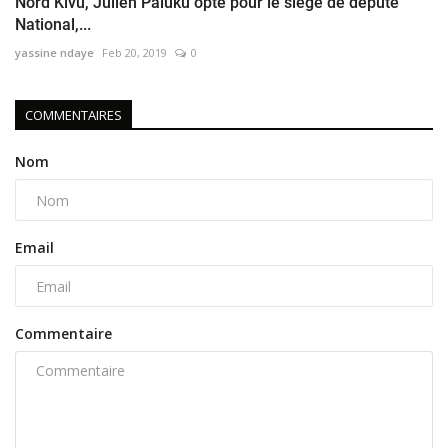
Nord Kivu, Julien Paluku opte pour le siège de député
National,...
yassine ndaye
Feb 20, 2019
0
COMMENTAIRES
Nom
Email
Commentaire