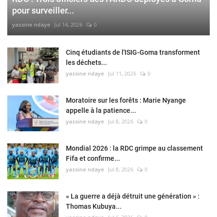
pour surveiller...
yassine ndaye
Jul 14, 2026
0
Cinq étudiants de l'ISIG-Goma transforment
les déchets...
yassine ndaye
Jul 11, 2026
0
Moratoire sur les forêts : Marie Nyange
appelle à la patience...
yassine ndaye
Jul 8, 2026
0
Mondial 2026 : la RDC grimpe au classement
Fifa et confirme...
yassine ndaye
Jul 8, 2026
0
« La guerre a déjà détruit une génération » :
Thomas Kubuya...