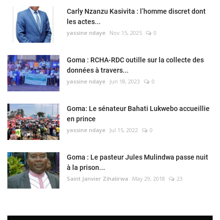
Carly Nzanzu Kasivita : l’homme discret dont
les actes...
yassine ndaye
Nov 15, 2025
0
Goma : RCHA-RDC outille sur la collecte des
données à travers...
yassine ndaye
Jun 18, 2023
0
Goma: Le sénateur Bahati Lukwebo accueillie
en prince
yassine ndaye
Jul 15, 2022
0
Goma : Le pasteur Jules Mulindwa passe nuit
à la prison...
Saint Janvier Zihalirwa
May 29, 2018
23