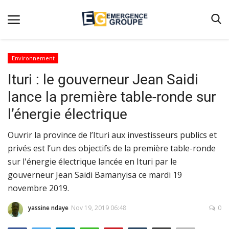
Environnement
Ituri : le gouverneur Jean Saidi
Accueil
lance la première table-ronde sur
Contact
l’énergie électrique
Emergence
Ouvrir la province de l’Ituri aux investisseurs publics et
Galerie
privés est l’un des objectifs de la première table-ronde
Terms & Conditions
sur l'énergie électrique lancée en Ituri par le
Nos Publications
gouverneur Jean Saidi Bamanyisa ce mardi 19
novembre 2019.
Magazine
yassine ndaye
Nov 19, 2019 06:48
0
Nos Videos
Partenaires