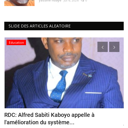
yassine ndaye
Jul 6, 2026
0
SLIDE DES ARTICLES ALEATOIRE
Education
RDC: Alfred Sabiti Kaboyo appelle à
M
l'amélioration du système...
j