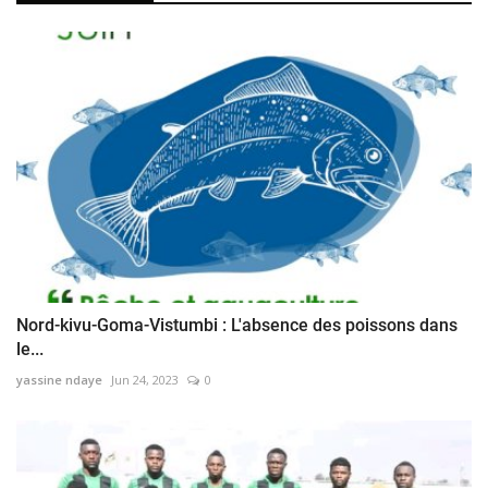
Nord-kivu-Goma-Vistumbi : L'absence des poissons dans
le...
yassine ndaye
Jun 24, 2023
0