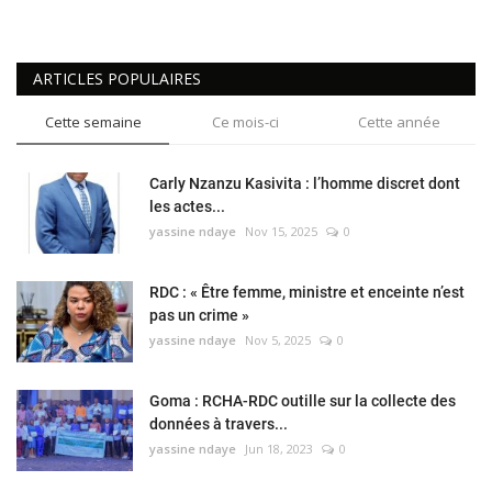
ARTICLES POPULAIRES
Cette semaine
Ce mois-ci
Cette année
Carly Nzanzu Kasivita : l’homme discret dont
les actes...
yassine ndaye
Nov 15, 2025
0
RDC : « Être femme, ministre et enceinte n’est
pas un crime »
yassine ndaye
Nov 5, 2025
0
Goma : RCHA-RDC outille sur la collecte des
données à travers...
yassine ndaye
Jun 18, 2023
0