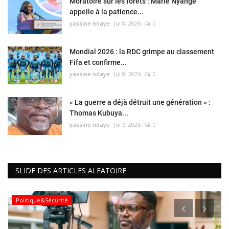
Moratoire sur les forêts : Marie Nyange
appelle à la patience...
yassine ndaye
Jul 8, 2026
0
Mondial 2026 : la RDC grimpe au classement
Fifa et confirme...
yassine ndaye
Jul 8, 2026
0
« La guerre a déjà détruit une génération » :
Thomas Kubuya...
yassine ndaye
Jul 6, 2026
0
SLIDE DES ARTICLES ALEATOIRE
Politique&Sécurité