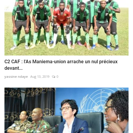
C2 CAF : l'As Maniema-union arrache un nul précieux
devant...
yassine ndaye
Aug 13, 2019
0