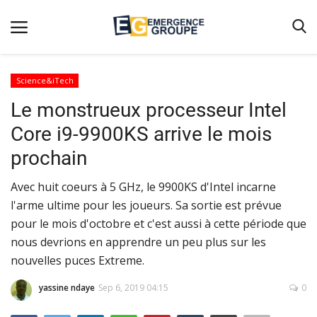
Science&iTech
Le monstrueux processeur Intel
Accueil
Core i9-9900KS arrive le mois
Contact
prochain
Emergence
Avec huit coeurs à 5 GHz, le 9900KS d'Intel incarne
Galerie
l'arme ultime pour les joueurs. Sa sortie est prévue
Terms & Conditions
pour le mois d'octobre et c'est aussi à cette période que
Nos Publications
nous devrions en apprendre un peu plus sur les
nouvelles puces Extreme.
Magazine
yassine ndaye
Sep 6, 2019 04:15
0
Nos Videos
Partenaires