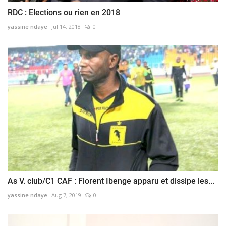
RDC : Elections ou rien en 2018
yassine ndaye
Jul 14, 2018
0
As V. club/C1 CAF : Florent Ibenge apparu et dissipe les...
yassine ndaye
Aug 7, 2019
0