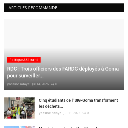
ARTICLES RECOMMANDE
Politique&Sécurité
RDC : Trois officiers des FARDC déployés à Goma
pour surveiller...
yassine ndaye
Jul 14, 2026
0
Cinq étudiants de l'ISIG-Goma transforment
les déchets...
yassine ndaye
Jul 11, 2026
0