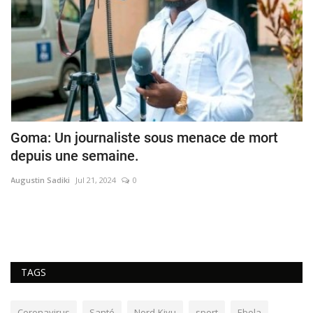
Goma: Un journaliste sous menace de mort
G
depuis une semaine.
s
Augustin Sadiki
Jul 21, 2024
0
Au
De
ef
TAGS
Coronavirus
Santé
Nord-Kivu
sport
Ebola