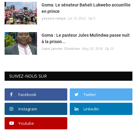
Goma: Le sénateur Bahati Lukwebo accueillie
en prince
yassine ndaye
Jul 15, 2022
0
Goma : Le pasteur Jules Mulindwa passe nuit
à la prison...
Saint Janvier Zihalirwa
May 29, 2018
23
SUIVEZ-NOUS SUR
Facebook
Twitter
Instagram
Linkedin
Youtube