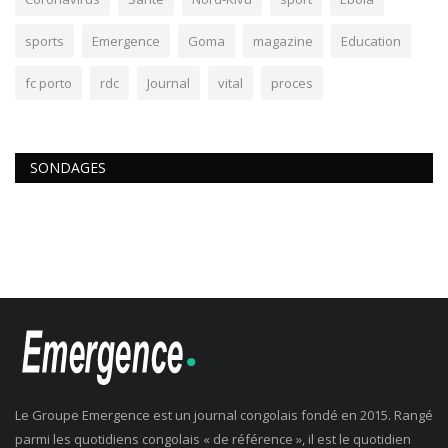
sports
Emergence
Goma
magazine
Education
fc porto
rdc
Journal
vital
proces
SONDAGES
Le Groupe Emergence est un journal congolais fondé en 2015. Rangé
parmi les quotidiens congolais « de référence », il est le quotidien